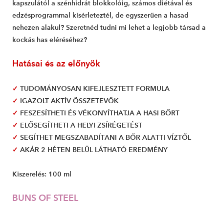
kapszulától a szénhidrát blokkolóig, számos diétával és
edzésprogrammal kísérleteztél, de egyszerűen a hasad
nehezen alakul? Szeretnéd tudni mi lehet a legjobb társad a
kockás has eléréséhez?
Hatásai és az előnyök
✓
TUDOMÁNYOSAN KIFEJLESZTETT FORMULA
✓
IGAZOLT AKTÍV ÖSSZETEVŐK
✓
FESZESÍTHETI ÉS VÉKONYÍTHATJA A HASI BŐRT
✓
ELŐSEGÍTHETI A HELYI ZSÍRÉGETÉST
✓
SEGÍTHET MEGSZABADÍTANI A BŐR ALATTI VÍZTŐL
✓
AKÁR 2 HÉTEN BELÜL LÁTHATÓ EREDMÉNY
Kiszerelés: 100 ml
BUNS OF STEEL