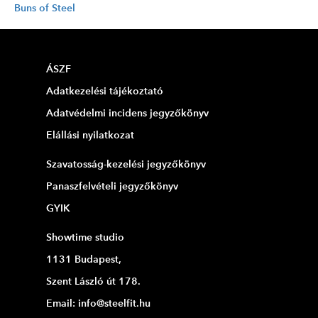
Buns of Steel
ÁSZF
Adatkezelési tájékoztató
Adatvédelmi incidens jegyzőkönyv
Elállási nyilatkozat
Szavatosság-kezelési jegyzőkönyv
Panaszfelvételi jegyzőkönyv
GYIK
Showtime studio
1131 Budapest,
Szent László út 178.
Email: info@steelfit.hu