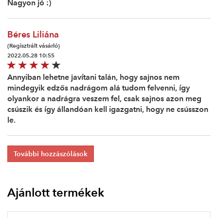
Nagyon jó :)
Béres Liliána
(Regisztrált vásárló)
2022.05.28 10:55
Annyiban lehetne javítani talán, hogy sajnos nem
mindegyik edzős nadrágom alá tudom felvenni, így
olyankor a nadrágra veszem fel, csak sajnos azon meg
csúszik és így állandóan kell igazgatni, hogy ne csússzon
le.
További hozzászólások
Ajánlott termékek