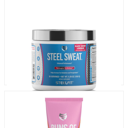
A vizesedés ellen
Ár:
10490 Ft
STEEL SWEAT
Zsírégető italpor kardió edzéshez
Ár:
13990 Ft