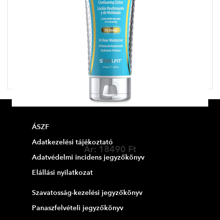
STEEL FIT + TONE
ÁSZF
Zsírégető testfeszesítő testápoló
Adatkezelési tájékoztató
Ár:
18490 Ft
Adatvédelmi incidens jegyzőkönyv
Elállási nyilatkozat
Szavatosság-kezelési jegyzőkönyv
Panaszfelvételi jegyzőkönyv