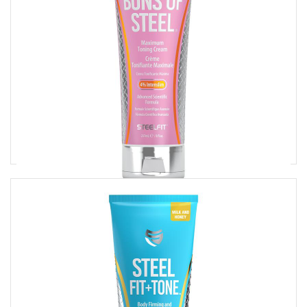
BUNS OF STEEL
A narancsbőr ellen
Ár:
18490 Ft