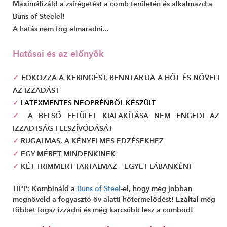
Maximálizáld a zsírégetést a comb területén és alkalmazd a
Buns of Steelel!
A hatás nem fog elmaradni...
Hatásai és az előnyök
✓
FOKOZZA A KERINGÉST, BENNTARTJA A HŐT ÉS NÖVELI
AZ IZZADÁST
✓
LATEXMENTES NEOPRÉNBŐL KÉSZÜLT
✓
A BELSŐ FELÜLET KIALAKÍTÁSA NEM ENGEDI AZ
IZZADTSÁG FELSZÍVÓDÁSÁT
✓
RUGALMAS, A KÉNYELMES EDZÉSEKHEZ
✓
EGY MÉRET MINDENKINEK
✓
KÉT TRIMMERT TARTALMAZ – EGYET LÁBANKÉNT
TIPP:
Kombináld a
Buns of Steel
-el, hogy még jobban
megnöveld a fogyasztó öv alatti hőtermelődést! Ezáltal még
többet fogsz izzadni és még karcsúbb lesz a combod!