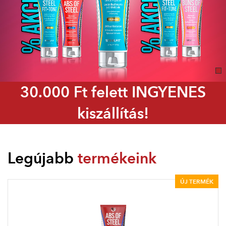
30.000 Ft felett INGYENES
kiszállítás!
Legújabb
termékeink
ÚJ TERMÉK