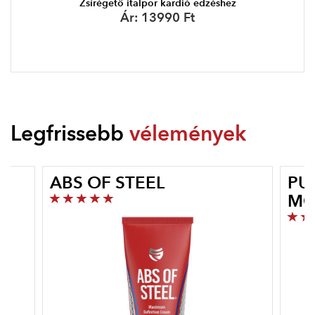
Zsírégető italpor kardió edzéshez
Ár:
13990 Ft
Legfrissebb
vélemények
ABS OF STEEL
PU
MO